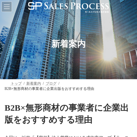
コ
ナ
ン
ビ
テ
ゲ
ン
ー
ツ
シ
へ
ョ
ス
ン
キ
に
新着案内
ッ
移
プ
動
トップ
新着案内
ブログ
B2B×無形商材の事業者に企業出版をおすすめする理由
B2B×無形商材の事業者に企業出
版をおすすめする理由