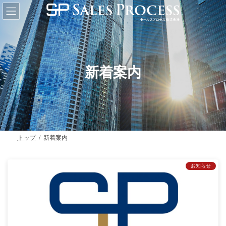
コ
ナ
ン
ビ
テ
ゲ
ン
ー
ツ
シ
へ
ョ
ス
ン
キ
に
新着案内
ッ
移
プ
動
トップ
新着案内
お知らせ