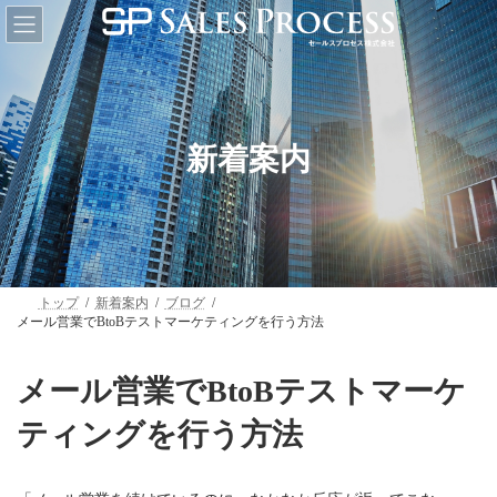
コ
ナ
ン
ビ
テ
ゲ
ン
ー
ツ
シ
へ
ョ
ス
ン
キ
に
新着案内
ッ
移
プ
動
トップ
新着案内
ブログ
メール営業でBtoBテストマーケティングを行う方法
メール営業でBtoBテストマーケ
ティングを行う方法