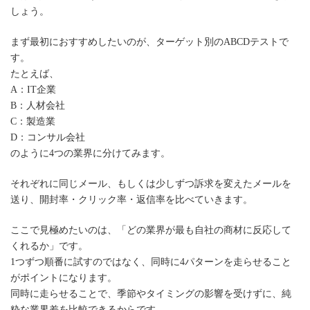
しょう。
まず最初におすすめしたいのが、ターゲット別のABCDテストで
す。
たとえば、
A：IT企業
B：人材会社
C：製造業
D：コンサル会社
のように4つの業界に分けてみます。
それぞれに同じメール、もしくは少しずつ訴求を変えたメールを
送り、開封率・クリック率・返信率を比べていきます。
ここで見極めたいのは、「どの業界が最も自社の商材に反応して
くれるか」です。
1つずつ順番に試すのではなく、同時に4パターンを走らせること
がポイントになります。
同時に走らせることで、季節やタイミングの影響を受けずに、純
粋な業界差を比較できるからです。