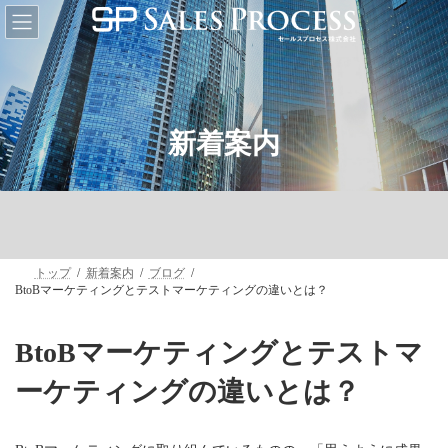
コ
ナ
ン
ビ
テ
ゲ
ン
ー
ツ
シ
へ
ョ
ス
ン
キ
に
新着案内
ッ
移
プ
動
トップ
新着案内
ブログ
BtoBマーケティングとテストマーケティングの違いとは？
BtoBマーケティングとテストマ
ーケティングの違いとは？