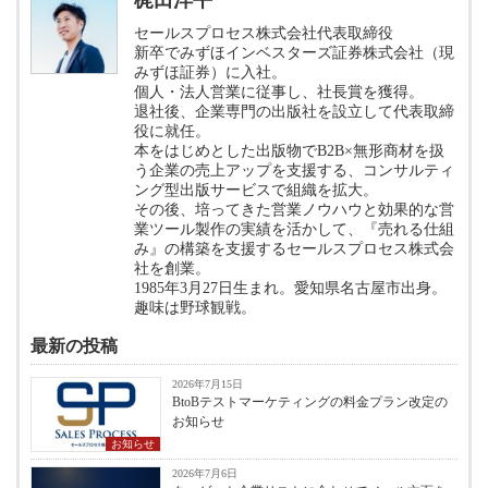
梶田洋平
セールスプロセス株式会社代表取締役
新卒でみずほインベスターズ証券株式会社（現
みずほ証券）に入社。
個人・法人営業に従事し、社長賞を獲得。
退社後、企業専門の出版社を設立して代表取締
役に就任。
本をはじめとした出版物でB2B×無形商材を扱
う企業の売上アップを支援する、コンサルティ
ング型出版サービスで組織を拡大。
その後、培ってきた営業ノウハウと効果的な営
業ツール製作の実績を活かして、『売れる仕組
み』の構築を支援するセールスプロセス株式会
社を創業。
1985年3月27日生まれ。愛知県名古屋市出身。
趣味は野球観戦。
最新の投稿
2026年7月15日
BtoBテストマーケティングの料金プラン改定の
お知らせ
お知らせ
2026年7月6日