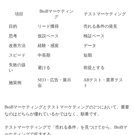
BtoBマーケティン
項目
テストマーケティング
グ
目的
リード獲得
売れる条件の発見
思考
仮説ベース
検証ベース
改善方法
経験・感覚
データ
スピード
中長期
短期
失敗の扱
避ける
前提とする
い
SEO・広告・展示
ABテスト・業界テス
施策例
会
ト
BtoBマーケティングとテストマーケティングの2つにおいて、重要
なのはどちらが優れているかではなく、順番です。
テストマーケティングで「売れる条件」を見つけてから、BtoBマ
ーケティングで拡大する。