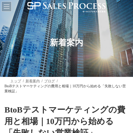
コ
ナ
ン
ビ
テ
ゲ
ン
ー
ツ
シ
へ
ョ
ス
ン
キ
に
新着案内
ッ
移
プ
動
トップ
新着案内
ブログ
BtoBテストマーケティングの費用と相場｜10万円から始める「失敗しない営
業検証」
BtoBテストマーケティングの費
用と相場｜10万円から始める
「失敗しない営業検証」